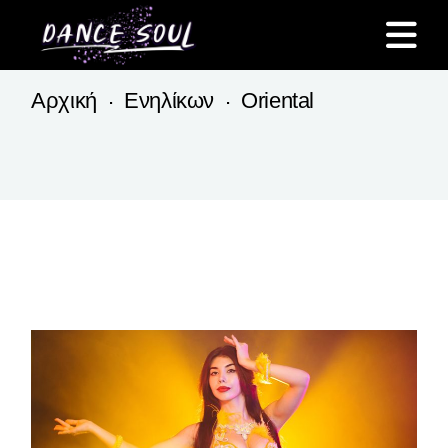
Skip
to
the
content
Αρχική
Ενηλίκων
Oriental