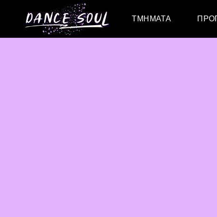
ΤΜΉΜΑΤΑ
ΠΡΌ
Ενηλίκων
Παιδι
Παιδικά – Εφηβικά
Ενηλ
τμήματα
Ειδικά τμήματα
Μουσική
ενδυνάμωση