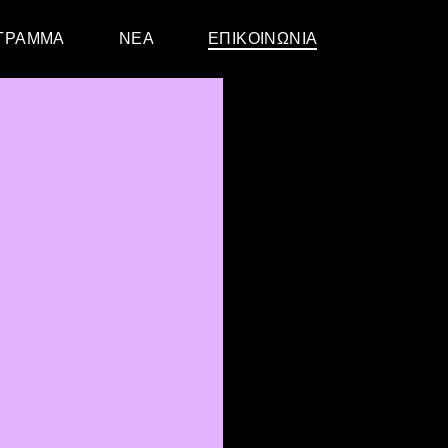
ΓΡΑΜΜΑ
ΝΈΑ
ΕΠΙΚΟΙΝΩΝΊΑ
κό – Εφηβικό
ίκων