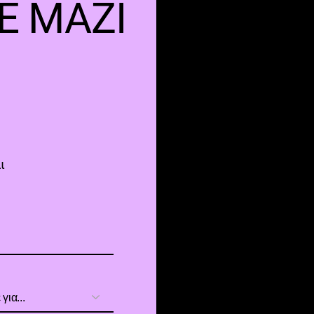
Ε ΜΑΖΊ
ι