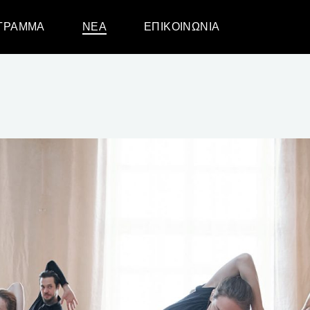
ΓΡΑΜΜΑ
ΝΈΑ
ΕΠΙΚΟΙΝΩΝΊΑ
κό – Εφηβικό
ίκων