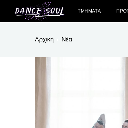
ΤΜΉΜΑΤΑ
ΠΡΌ
Ενηλίκων
Παιδι
Αρχική
Νέα
Παιδικά – Εφηβικά
Ενηλ
τμήματα
Ειδικά τμήματα
Μουσική
ενδυνάμωση