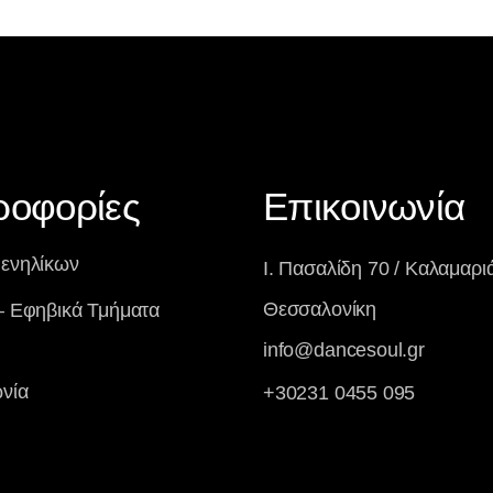
ροφορίες
Επικοινωνία
 ενηλίκων
Ι. Πασαλίδη 70 / Καλαμαριά
Θεσσαλονίκη
– Εφηβικά Τμήματα
info@dancesoul.gr
νία
+30231 0455 095